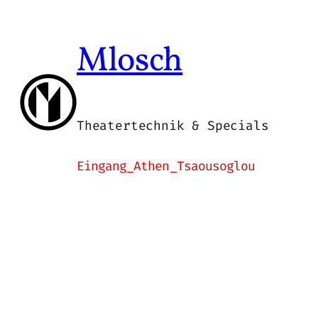
Zum
Inhalt
Mlosch
springen
Theatertechnik & Specials
Eingang_Athen_Tsaousoglou