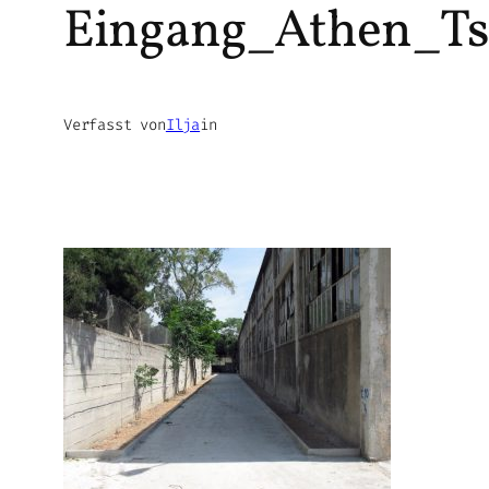
Eingang_Athen_Ts
Verfasst von
Ilja
in