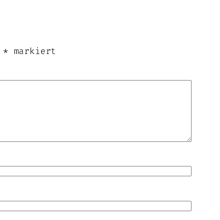
t
*
markiert