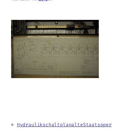
←
HydraulikschaltplanalteStaatsoper