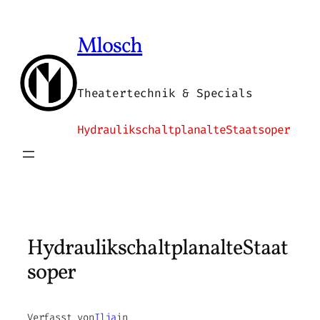
Zum
Inhalt
Mlosch
springen
Theatertechnik & Specials
HydraulikschaltplanalteStaatsoper
HydraulikschaltplanalteStaat
soper
Verfasst von
Ilja
in