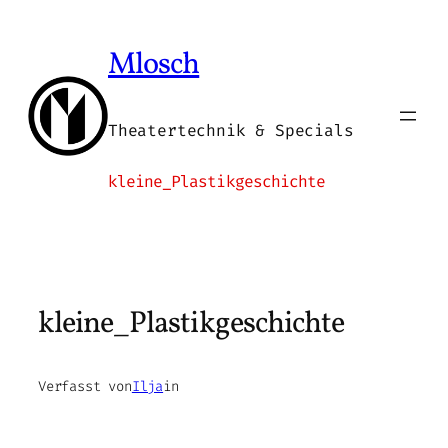
Zum
Inhalt
Mlosch
springen
Theatertechnik & Specials
kleine_Plastikgeschichte
kleine_Plastikgeschichte
Verfasst von
Ilja
in